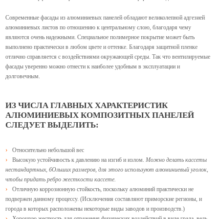
Современные фасады из алюминиевых панелей обладают великолепной адгезией
алюминиевых листов по отношению к центральному слою, благодаря чему
являются очень надежными. Специальное полимерное покрытие может быть
выполнено практически в любом цвете и оттенке. Благодаря защитной пленке
отлично справляется с воздействиями окружающей среды.
Так что вентилируемые
фасады уверенно можно отнести к наиболее удобным в эксплуатации и
долговечным.
ИЗ ЧИСЛА ГЛАВНЫХ ХАРАКТЕРИСТИК
АЛЮМИНИЕВЫХ КОМПОЗИТНЫХ ПАНЕЛЕЙ
СЛЕДУЕТ ВЫДЕЛИТЬ:
Относительно небольшой вес
Высокую устойчивость к давлению на изгиб и излом.
Можно делать кассеты
нестандартных, бОльших размеров, для этого используют алюминиевый уголок,
чтобы придать ребро жесткости кассете.
Отличную коррозионную стойкость, поскольку алюминий практически не
подвержен данному процессу. (Исключения составляют приморские регионы, и
города в которых расположены некоторые виды заводов и производств.)
Хорошую жесткость для отражения физических воздействий в виде града, ведь