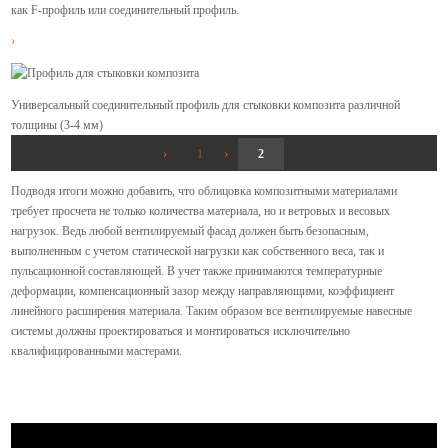
как F-профиль или соединительный профиль.
Универсальный соединительный профиль для стыковки композита различной
толщины (3-4 мм)
1
2
Подводя итоги можно добавить, что облицовка композитными материалами
требует просчета не только количества материала, но и ветровых и весовых
нагрузок. Ведь любой вентилируемый фасад должен быть безопасным,
выполненным с учетом статической нагрузки как собственного веса, так и
пульсационной составляющей. В учет также принимаются температурные
деформации, компенсационный зазор между направляющими, коэффициент
линейного расширения материала. Таким образом все вентилируемые навесные
системы должны проектироваться и монтироваться исключительно
квалифицированными мастерами.