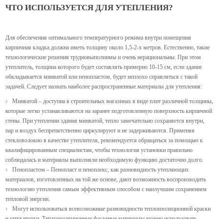
ЧТО ИСПОЛЬЗУЕТСЯ ДЛЯ УТЕПЛЕНИЯ?
Для обеспечения оптимального температурного режима внутри помещения
кирпичная кладка должна иметь толщину около 1,5-2-х метров. Естественно, такие
технологические решения трудновыполнимы и очень нерациональны. При этом
утеплитель, толщина которого будет составлять примерно 10-15 см, если здание
обкладывается минватой или пенопластом, будет неплохо справляться с такой
задачей. Следует назвать наиболее распространенные материалы для утепления:
Минватой – доступна в строительных магазинах в виде плит различной толщины,
которые легко устанавливаются на заранее подготовленную поверхность кирпичной
стены. При утеплении здания минватой, тепло замечательно сохраняется внутри,
пар и воздух беспрепятственно циркулируют и не задерживаются. Применяя
стекловолокно в качестве утеплителя, рекомендуется обращаться за помощью к
квалифицированным специалистам, чтобы технология установки правильно
соблюдалась и материалы выполняли необходимую функцию достаточно долго.
Пенопластом – Пенопласт и пеноплекс, как разновидность утепляющих
материалов, изготовленных на той же основе, дают возможность воспроизводить
технологию утепления самым эффективным способом с наилучшим сохранением
тепловой энергии.
Могут использоваться всевозможные разновидности теплоизоляционной краски
и штукатурки. Теплоизоляционные фасадные материалы можно использовать