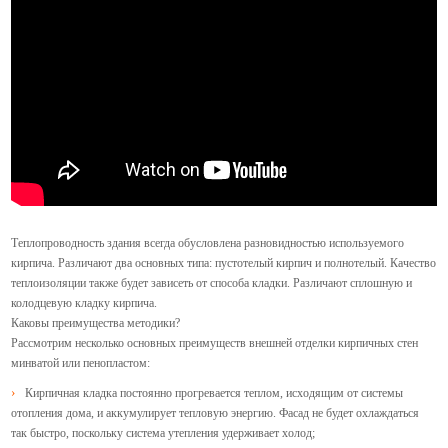
Теплопроводность здания всегда обусловлена разновидностью используемого
кирпича.
Различают два основных типа: пустотелый кирпич и полнотелый.
Качество
теплоизоляции также будет зависеть от способа кладки. Различают сплошную и
колодцевую кладку кирпича.
Каковы преимущества методики?
Рассмотрим несколько основных преимуществ внешней отделки кирпичных стен
минватой или пенопластом:
Кирпичная кладка постоянно прогревается теплом, исходящим от системы
отопления дома, и аккумулирует тепловую энергию. Фасад не будет охлаждаться
так быстро, поскольку система утепления удерживает холод;