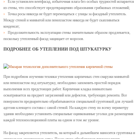
Если установлен вентфасад, избыточная влага без особых трудностей испаряется
из стены, что способствует предотвращению образования грибковых отложений;
Точка росы никогда не будет перемещаться с улицы за фасадный утеплитель.
Между стеной и минватой или пенопластом никогда не будет скапливаться
конденсат;
Продолжительность эксплуатации стены значительным образом продлевается,
поскольку утепленный фасад защищает от морозов.
ПОДРОБНЕЕ ОБ УТЕПЛЕНИИ ПОД ШТУКАТУРКУ
При подробном изучении техники утепления кирпичных стен снаружи минватой
или пенопластом под штукатурку, необходимо запомнить простой порядок
выполнения всех предстоящих работ. Кирпичная кладка внимательно
осматривается на предмет загрязнений или дефектов, требующих ремонта. Все
поверхности предварительно обрабатываются специальной грунтовкой для лучшей
адгезии клеящего состава с самой стеной. На каждую стену по всему периметру
здания необходимо установить специальные оцинкованные уголки для размещения
каждой теплоизоляционной плиты на одном и том же уровне.
На фасад закрепляется утеплитель, на который в дальнейшем наносится грунтовка и
специальная армирующая сетка. После этого обработанная теплоизоляция