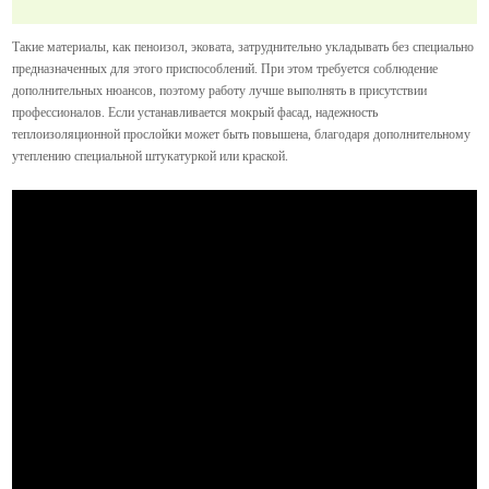
Такие материалы, как пеноизол, эковата, затруднительно укладывать без специально
предназначенных для этого приспособлений. При этом требуется соблюдение
дополнительных нюансов, поэтому работу лучше выполнять в присутствии
профессионалов. Если устанавливается мокрый фасад, надежность
теплоизоляционной прослойки может быть повышена, благодаря дополнительному
утеплению специальной штукатуркой или краской.