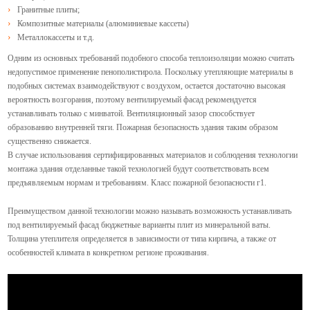
Гранитные плиты;
Композитные материалы (алюминиевые кассеты)
Металлокассеты и т.д.
Одним из основных требований подобного способа теплоизоляции можно считать
недопустимое применение пенополистирола.
Поскольку утепляющие материалы в
подобных системах взаимодействуют с воздухом, остается достаточно высокая
вероятность возгорания, поэтому вентилируемый фасад рекомендуется
устанавливать только с минватой. Вентиляционный зазор способствует
образованию внутренней тяги. Пожарная безопасность здания таким образом
существенно снижается.
В случае использования сертифицированных материалов и соблюдения технологии
монтажа здания отделанные такой технологией будут соответствовать всем
предъявляемым нормам и требованиям. Класс пожарной безопасности г1.
Преимуществом данной технологии можно называть возможность устанавливать
под вентилируемый фасад бюджетные варианты плит из минеральной ваты.
Толщина утеплителя определяется в зависимости от типа кирпича, а также от
особенностей климата в конкретном регионе проживания.