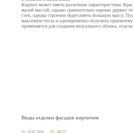
Кирпич может иметь различные характеристики. Крас
малой массой, однако сравнительно хорошо держит т
стен, однако строение будет иметь большую массу. П
максимум тепла и одновременно получить приемлему
применяется для создания визуального облика, отделк
Виды отделки фасадов кирпичом
10.07.2016
96721