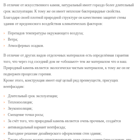
В отличие от искусственного камня, натуральный имеет гораздо более длительный
срок эксплуатации. К тому же он имеет неплохие бактерицидные свойства.
Благодаря своей плотной природной структуре он качественно защитит стены
здания от вредоносного воздействия климатических факторов
:
Перепадов температуры окружающего воздуха;
Ветра;
Атмосферных осадков.
В отличие от других видов отделочных материалов есть определённая гарантия
того, что через год соседний дом не «обошьют» тем же материалом что и ваш.
Природный камень является экологически чистым материалом, к тому же он не
подвержен процессам горения.
Кроме этого, конструкция имеет ещё целый ряд преимуществ, присущих
вентфасадам:
Длительный срок эксплуатации;
Теплоизоляция;
Звукоизоляция;
Смещение точки росы;
За счёт того, что природный камень является очень прочным, создаётся
антивандальный вариант вентфасада;
Выгодное решение дизайнерского оформления стен здания;
Таким образом можно отреставрировать даже старое здание (при условии, что