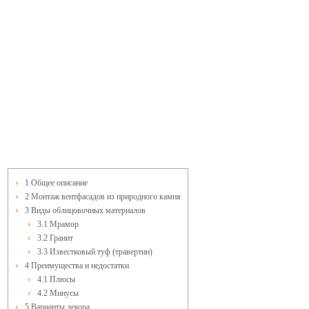
1
Общее описание
2
Монтаж вентфасадов из природного камня
3
Виды облицовочных материалов
3.1
Мрамор
3.2
Гранит
3.3
Известковый туф (травертин)
4
Преимущества и недостатки
4.1
Плюсы
4.2
Минусы
5
Варианты декора