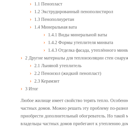
1.1
Пенопласт
1.2
Экструдированный пенополистирол
1.3
Пенополиуретан
1.4
Минеральная вата
1.4.1
Виды минеральной ваты
1.4.2
Формы утеплителя минвата
1.4.3
Отделка фасада, утеплённого минв
2
Другие материалы для теплоизоляции стен снару
2.1
Льняной утеплитель
2.2
Пеноизол (жидкий пенопласт)
2.3
Керамзит
3
Итог
Любое жилище имеет свойство терять тепло. Особенн
частных домов. Можно решать эту проблему по-разно
приобрести дополнительный обогреватель. Но такой м
владельцы частных домов прибегают к утеплению домо