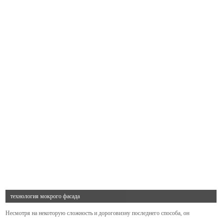
технология мокрого фасада
Несмотря на некоторую сложность и дороговизну последнего способа, он