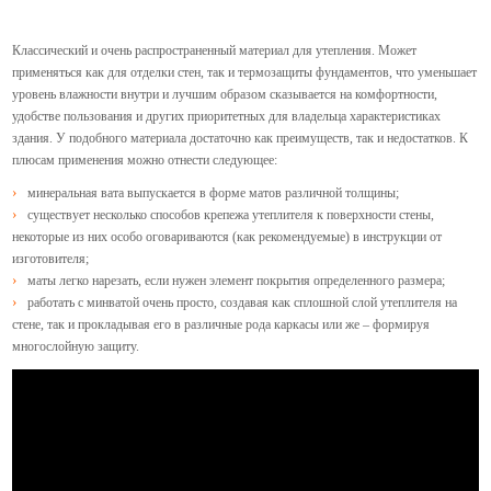
Классический и очень распространенный материал для утепления. Может
применяться как для отделки стен, так и термозащиты фундаментов, что уменьшает
уровень влажности внутри и лучшим образом сказывается на комфортности,
удобстве пользования и других приоритетных для владельца характеристиках
здания. У подобного материала достаточно как преимуществ, так и недостатков. К
плюсам применения можно отнести следующее:
минеральная вата выпускается в форме матов различной толщины;
существует несколько способов крепежа утеплителя к поверхности стены,
некоторые из них особо оговариваются (как рекомендуемые) в инструкции от
изготовителя;
маты легко нарезать, если нужен элемент покрытия определенного размера;
работать с минватой очень просто, создавая как сплошной слой утеплителя на
стене, так и прокладывая его в различные рода каркасы или же – формируя
многослойную защиту.