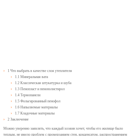
1
Что выбрать в качестве слоя утеплителя
1.1
Минеральная вата
1.2
Классическая штукатурка и шуба
1.3
Пенопласт и пенополистирол
1.4
Термопанели
1.5
Фольгированный пенофол
1.6
Напыляемые материалы
1.7
Кладочные материалы
2
Заключение
Можно уверенно заявлять, что каждый хозяин хочет, чтобы его жилище было
теплым, не имело проблем с промерзанием стен, конденсатом, распространением