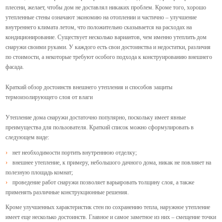
плесени, желает, чтобы дом не доставлял никаких проблем. Кроме того, хорошо
утепленные стены означают экономию на отоплении и частично – улучшение
внутреннего климата летом, что положительно сказывается на расходах на
кондиционирование. Существует несколько вариантов, чем именно утеплить дом
снаружи своими руками. У каждого есть свои достоинства и недостатки, различия
по стоимости, а некоторые требуют особого подхода к конструированию внешнего
фасада.
Краткий обзор достоинств внешнего утепления и способов защиты
термоизолирующего слоя от влаги
Утепление дома снаружи достаточно популярно, поскольку имеет явные
преимущества для пользователя. Краткий список можно сформулировать в
следующем виде:
нет необходимости портить внутреннюю отделку;
внешнее утепление, к примеру, небольшого дачного дома, никак не повлияет на
полезную площадь комнат;
проведение работ снаружи позволяет варьировать толщину слоя, а также
применять различные конструкционные решения.
Кроме улучшенных характеристик стен по сохранению тепла, наружное утепление
имеет еще несколько достоинств.
Главное и самое заметное из них – смещение точки