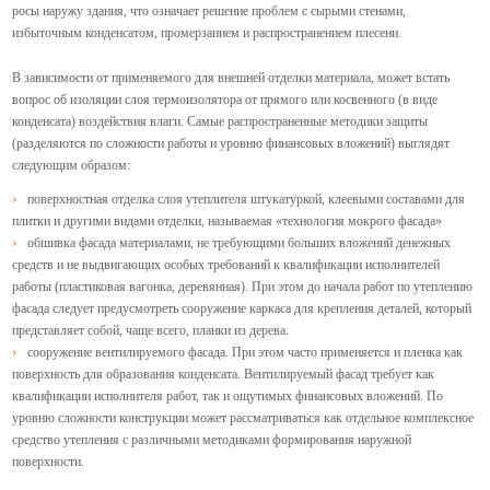
росы наружу здания, что означает решение проблем с сырыми стенами,
избыточным конденсатом, промерзанием и распространением плесени.
В зависимости от применяемого для внешней отделки материала, может встать
вопрос об изоляции слоя термоизолятора от прямого или косвенного (в виде
конденсата) воздействия влаги. Самые распространенные методики защиты
(разделяются по сложности работы и уровню финансовых вложений) выглядят
следующим образом:
поверхностная отделка слоя утеплителя штукатуркой, клеевыми составами для
плитки и другими видами отделки, называемая «технология мокрого фасада»
обшивка фасада материалами, не требующими больших вложений денежных
средств и не выдвигающих особых требований к квалификации исполнителей
работы (пластиковая вагонка, деревянная). При этом до начала работ по утеплению
фасада следует предусмотреть сооружение каркаса для крепления деталей, который
представляет собой, чаще всего, планки из дерева.
сооружение вентилируемого фасада. При этом часто применяется и пленка как
поверхность для образования конденсата. Вентилируемый фасад требует как
квалификации исполнителя работ, так и ощутимых финансовых вложений. По
уровню сложности конструкции может рассматриваться как отдельное комплексное
средство утепления с различными методиками формирования наружной
поверхности.