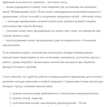
применять классическую цементно – песочную смесь;
можно варьировать толщину слоя покрытия для достижения поставленных
целей. Минимальный слой в 50 мм может ликвидировать внутренний конденсат и
промерзание, а более толстый со вторичным покрытием шубой – обеспечит тепло;
с помощью армирования стальной сеткой легко добиться нужной толщины
штукатурки при отделке фасадов;
утепление может быть сформировано на любом типе стены, что интересно при
отделке дачного дома;
оштукатуривание может производиться даже на поверхностях с большими
неровностями.
Если описывать кратко, классическая штукатурка обладает минимальными
показателями термозащиты из всех возможных материалов, достаточно проста в
работе, однако потребует значительного количества материала при обработке
фасадов большого строения.
Стоит отметить, что удобство работы и универсальность применения дали толчок к
развитию методик нанесения и свойств покрытия. Современная теплая штукатурка
обладает гораздо лучшими показателями:
уровень теплоизоляции приближается к показателям минеральной ваты;
отделка легкая, пористая;
слой нанесения малый, максимально рекомендуемый – 50 мм;